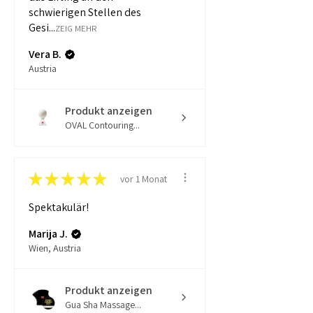
schwierigen Stellen des
Gesi...
ZEIG MEHR
Vera B.
Austria
Produkt anzeigen
OVAL Contouring...
★
★
★
★
★
vor 1 Monat
Spektakulär!
Marija J.
Wien, Austria
Produkt anzeigen
Gua Sha Massage...