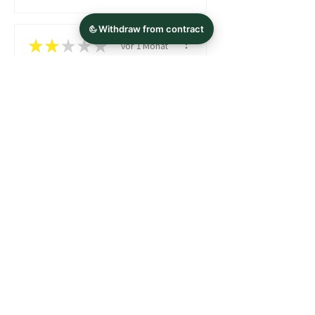
★
★
★
★
★
vor 1 Monat
Nein.
Der Qr Code für die Anleitung
funktioniert nicht.
Heike N.
DE
Produkt anzeigen
Lippenpflege Bi...
Zeig mehr
WIDERRUF