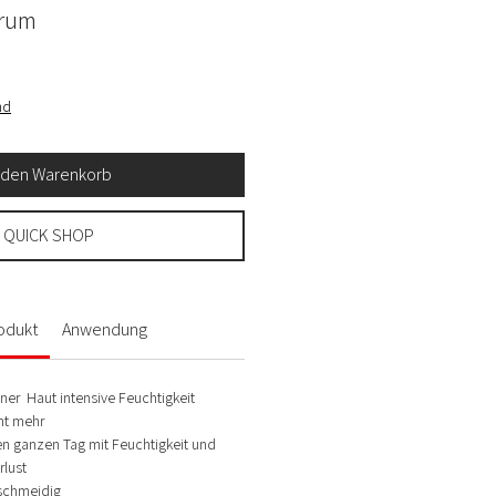
erum
nd
n den Warenkorb
QUICK SHOP
odukt
Anwendung
ner Haut intensive Feuchtigkeit
ht mehr
en ganzen Tag mit Feuchtigkeit und
rlust
schmeidig