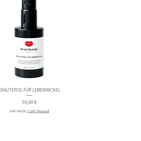
KRÄUTERÖL FÜR LEBERWICKEL
Schnellansicht
Preis
59,00 €
inkl. MwSt.
|
zzgl. Versand
IV