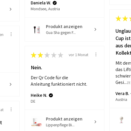
Daniela W.
Mondsee, Austria
★
★
Produkt anzeigen
Unglau
Gua Sha gegen F...
en
Cup ist
aus de
Kollekt
★
★
★
★
★
vor 1 Monat
Mit dem
Nein.
das Lif
schwier
Der Qr Code für die
Gesi...
ZE
Anleitung funktioniert nicht.
Vera B.
Heike N.
Austria
DE
at
Produkt anzeigen
t
Lippenpflege Bi...