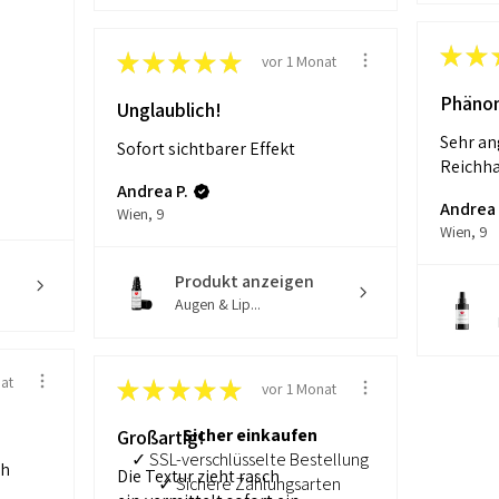
★
★
★
★
★
★
★
vor 1 Monat
Phäno
Unglaublich!
Sehr an
Sofort sichtbarer Effekt
Reichha
Andrea P.
Andrea 
Wien, 9
Wien, 9
Produkt anzeigen
Augen & Lip...
at
★
★
★
★
★
vor 1 Monat
Sicher einkaufen
Großartig!
✓ SSL-verschlüsselte Bestellung
ch
Die Textur zieht rasch
✓ Sichere Zahlungsarten