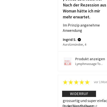
Nach der Rezession aus
Woman hätte ich mir
mehr erwartet.
Im Prinzip angenehme
Anwendung
Ingrid S.
Aurolzmünster, 4
Produkt anzeigen
Lymphmassage To...
★
★
★
★
★
vor 1 Mon
Wunderbar!
WIDERRUF
grossartig und super einfa
in der Handhabung
Clean Beauty Concept