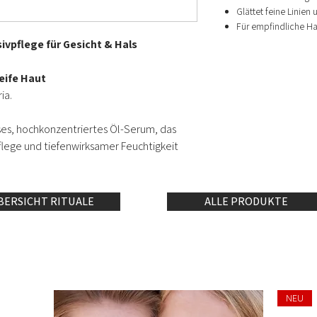
Glättet feine Linien 
Für empfindliche Ha
ivpflege für Gesicht & Hals
eife Haut
ia.
öses, hochkonzentriertes Öl-Serum, das
Pflege und tiefenwirksamer Feuchtigkeit
hält extrem wirksamen Öle für
sichtbare
BERSICHT RITUALE
ALLE PRODUKTE
endung.
s ist:
 an
Vitamin E
und essenziellen Fettsäuren
as freie Radikale abwehrt. So hilft es,
NEU
ng vorzubeugen
und Faltenbildung zu