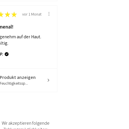
★
★
★
vor 1 Monat
menal!
genehm auf der Haut.
ltig.
P.
Produkt anzeigen
Feuchtigkeitssp...
Wir akzeptieren folgende