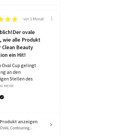
★
★
★
vor 1 Monat
blich!Der ovale
, wie alle Produkt
r Clean Beauty
ion ein Hit!
 Oval Cup gelingt
ting an den
igen Stellen des
IG MEHR
Produkt anzeigen
OVAL Contouring...