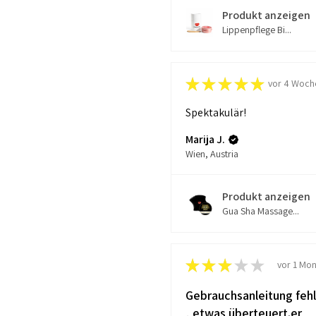
Produkt anzeigen
Lippenpflege Bi...
★
★
★
★
★
vor 4 Woch
Spektakulär!
Marija J.
Wien, Austria
Produkt anzeigen
Gua Sha Massage...
★
★
★
★
★
vor 1 Mon
Gebrauchsanleitung fehl
, etwas überteuert.er