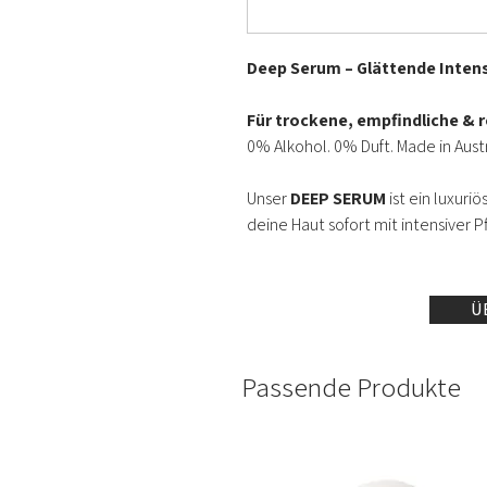
Deep Serum – Glättende Intens
Für trockene, empfindliche & r
0% Alkohol. 0% Duft. Made in Austr
Unser
DEEP SERUM
ist ein luxuri
deine Haut sofort mit intensiver 
versorgt.
Die außergewöhnliche Formel ent
Ü
Ergebnisse ab der ersten Anw
Passende Produkte
Warum Deep Serum so besonder
Bio-Pflaumenkernöl
– reich
– ist ein starkes Antioxidans, d
der
vorzeitigen Hautalteru