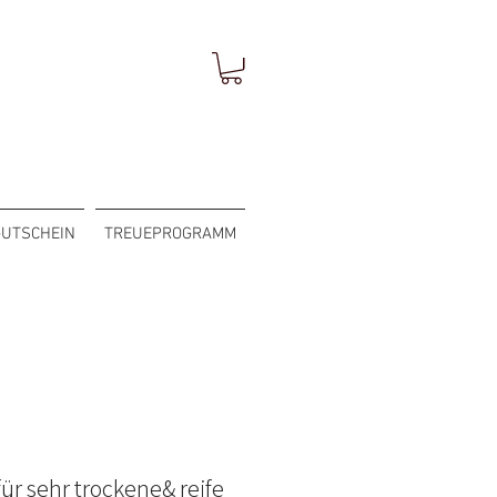
GUTSCHEIN
TREUEPROGRAMM
für sehr trockene& reife