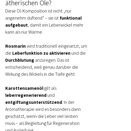
ätherischen Öle?
Diese Öl-Komposition ist nicht „nur 
angenehm duftend“ – sie ist 
funktional 
aufgebaut
, damit ein Leberwickel mehr 
kann als nur Wärme.
Rosmarin
 wird traditionell eingesetzt, um 
die 
Leberfunktion zu aktivieren
 und die 
Durchblutung
 anzuregen. Das ist 
entscheidend, weil genau darüber die 
Wirkung des Wickels in die Tiefe geht.
Karottensamenöl
 gilt als 
leberregenerierend
 und 
entgiftungsunterstützend
. In der 
Aromatherapie wird es besonders dann 
geschätzt, wenn die Leber viel leisten 
muss – als Begleitung für Regeneration 
und Ausleitung.