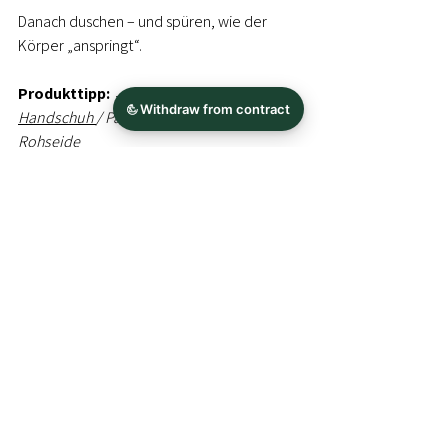
Danach duschen – und spüren, wie der 
Körper „anspringt“.
Produkttipp:
 → 
Trockenmassage-
Handschuh 
/ Pad aus 100% Bourette-
Rohseide
Dein Detox-Tag in 2 
Ritualen
Morgens (5 Minuten):
 Trockenmassage 
mit Bourette-Rohseide→ aktiviert 
Lymphe & Durchblutung, unterstützt das 
Ausleiten
Abends (30–45 Minuten):
 Leberwickel 
mit 
Bio-Leber-Detox-Öl
→ unterstützt 